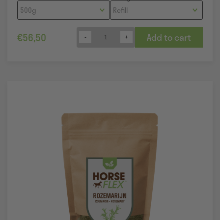
€
56,50
Add to cart
Quantity