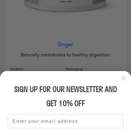
Ginger
Naturally contributes to healthy digestion.
Content
Packaging
SIGN UP FOR OUR NEWSLETTER AND
€
19,95
Add to cart
Quantity
GET 10% OFF
Email address