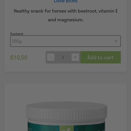
Love Bites
Healthy snack for horses with beetroot, vitamin E
and magnesium.
Content
€
10,50
Add to cart
Quantity