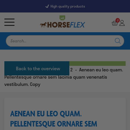
High quality products
7246 Reviews
9,5
0
Products
search
Back to the overview
Home
-
Horse Blogs
-
Actions 2
-
Aenean eu leo ​​quam.
Pellentesque ornare sem lacinia quam venenatis
vestibulum. Copy
AENEAN EU LEO ​​QUAM.
PELLENTESQUE ORNARE SEM